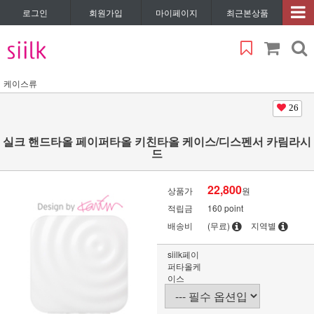
로그인
회원가입
마이페이지
최근본상품
케이스류
26
실크 핸드타올 페이퍼타올 키친타올 케이스/디스펜서 카림라시
드
22,800
상품가
원
적립금
160 point
배송비
(무료)
지역별
siilk페이
퍼타올케
이스