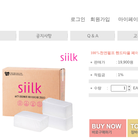
로그인
회원가입
마이페이
100%천연펄프 핸드타올 페이
판매가 :
19,900
원
적립금 : 1%
수량 :
EA