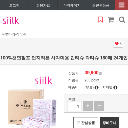
로그인
회원가입
마이페이지
최근본상품
두루마리/각티슈
5
100%천연펄프 먼지적은 사각미용 갑티슈 각티슈 180매 24개입
39,900
상품가
원
적립금
200 point
배송비
(무료)
지역별
수량
관심상품
장바구니